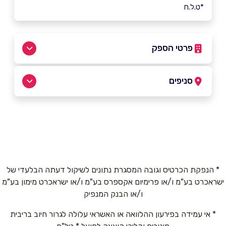
*ט.ל.ח
פרטי הספק
050-4570800
סניפים
ראשון לציון
שם מלא
*
רוטשילד 41
050-4570800
טלפון
*
* הנפקת הכרטיס וגובה המסגרת נתונים לשיקול דעתה הבלעדי של
ישראכרט בע"מ ו/או פרימיום אקספרס בע"מ ו/או ישראכרט מימון בע"מ
אימייל
*
ו/או הבנק המנפיק
* אי עמידה בפירעון ההלוואה או האשראי עלולה לגרור חיוב בריבית
נושא
*