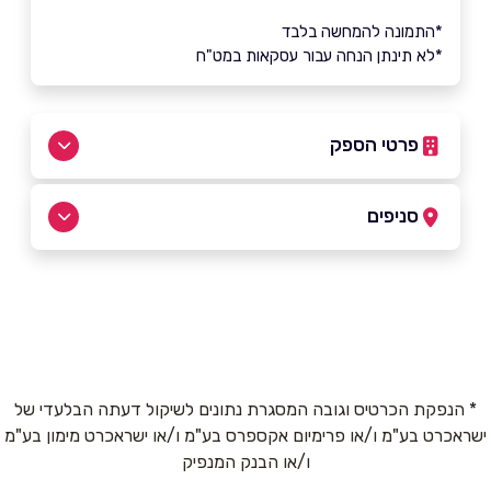
*התמונה להמחשה בלבד
*לא תינתן הנחה עבור עסקאות במט"ח
פרטי הספק
052-7690290
סניפים
אשדוד
שם מלא
*
רבינא 3
052-7690290
טלפון
*
* הנפקת הכרטיס וגובה המסגרת נתונים לשיקול דעתה הבלעדי של
ישראכרט בע"מ ו/או פרימיום אקספרס בע"מ ו/או ישראכרט מימון בע"מ
אימייל
*
ו/או הבנק המנפיק