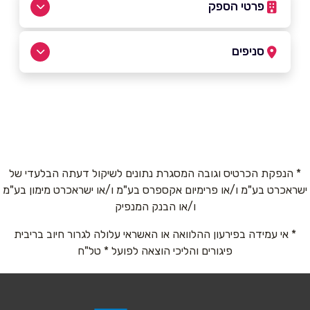
פרטי הספק
050-310-6262
סניפים
בפייסבוק
באינסטגרם
אשדוד
הקליטה 1
050-310-6262
שם מלא
*
* הנפקת הכרטיס וגובה המסגרת נתונים לשיקול דעתה הבלעדי של
גן יבנה
ישראכרט בע"מ ו/או פרימיום אקספרס בע"מ ו/או ישראכרט מימון בע"מ
טלפון
*
ו/או הבנק המנפיק
צה"ל 28
* אי עמידה בפירעון ההלוואה או האשראי עלולה לגרור חיוב בריבית
אימייל
*
052-8116262
פיגורים והליכי הוצאה לפועל * טל"ח
נושא
*
אנא חזרו אלי בקשר ל...