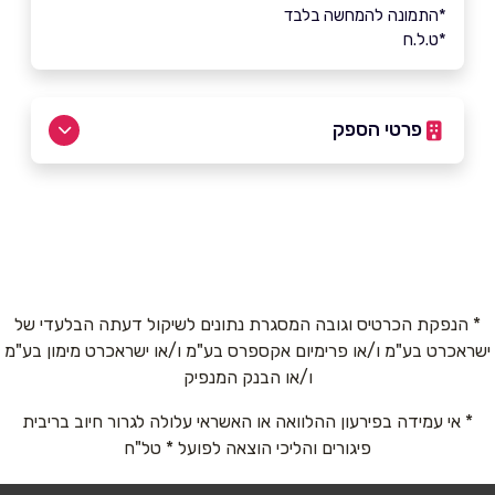
*התמונה להמחשה בלבד
*ט.ל.ח
פרטי הספק
052-3939433
באתר
בפייסבוק
באינסטגרם
ביוטיוב
* הנפקת הכרטיס וגובה המסגרת נתונים לשיקול דעתה הבלעדי של
ישראכרט בע"מ ו/או פרימיום אקספרס בע"מ ו/או ישראכרט מימון בע"מ
שם מלא
*
ו/או הבנק המנפיק
* אי עמידה בפירעון ההלוואה או האשראי עלולה לגרור חיוב בריבית
פיגורים והליכי הוצאה לפועל * טל"ח
טלפון
*