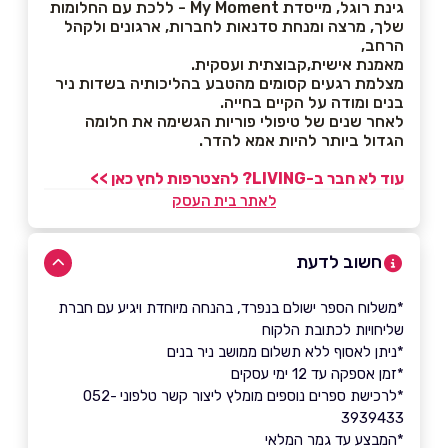
גינת רוגל, מייסדת My Moment - ללכת עם החלומות
שלך, מרצה ומנחת סדנאות לחברות, ארגונים ולקהל
הרחב,
מאמנת אישית,קבוצתית ועסקית.
מצלמת רגעים קסומים מהטבע בהליכותיה בשדות ניר
בנים ומודה על הקיים בחייה.
לאחר שנים של טיפולי פוריות הגשימה את חלומה
הגדול ביותר להיות אמא להדר.
עוד לא חבר ב-LIVING? להצטרפות לחץ כאן >>
לאתר בית העסק
חשוב לדעת
*משלוח הספר ישולם בנפרד, בהנחה מיוחדת ויגיע עם חברת
שליחויות לכתובת הלקוח
*ניתן לאסוף ללא תשלום ממושב ניר בנים
*זמן אספקה עד 12 ימי עסקים
*לרכישת ספרים נוספים מומלץ ליצור קשר טלפוני 052-
3939433
*המבצע עד גמר המלאי