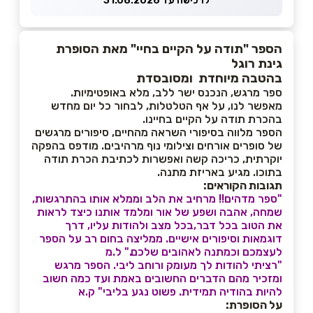
לרכישה עד 31.08.2026
הספר "תודה על הקיים בחיי" מאת הסופרת
גינת רוגל
בהטבה מיוחדת ומסובסדת
ספר מרגש, הנכנס ישר ללב, מלא באופטימיות.
מאפשר לנו, על אף הטלטלות, לבחור כל יום מחדש
בהכרת תודה על הקיים בחיינו.
הספר מלווה בסיפורי השראה מהחיים, סיפורים מרגשים
של סופרים אורחים וצילומי נוף מרהיבים. מודפס בהפקה
יוקרתית, כריכה קשה ואפשרות לכתיבת הכרת תודה
בתוכו. מגיע באריזת מתנה.
תגובות הקוראים:
"ספר מדהים!! מרחיב את הלב וממלא אותו בהתרגשות,
שמחה, אהבה ושפע של אור ומלמד אותנו כיצד לראות
את הטוב בכל דבר,בכל מצב ולהודות עליו, דרך
דוגמאות וסיפורים אישיים. ממליצה בחום רב על הספר
לעצמכם וכמתנה לאהובים שלכם." ל.מ
"רציתי להודות לך מעומק ורוחב ליבי. הספר מרגש
ומזכיר מהם הדברים החשובים באמת ועד כמה חשוב
להיות בהודיה תמידית. פשוט נגע בליבי" ק.א
על הסופרת: