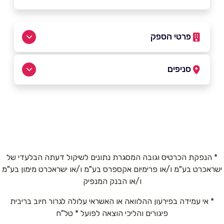
פרטי הספק
050-3131675
|
055-2550600
סניפים
אשקלון
שם מלא
*
הגבורה 2
055-2550600
טלפון
*
* הנפקת הכרטיס וגובה המסגרת נתונים לשיקול דעתה הבלעדי של
ישראכרט בע"מ ו/או פרימיום אקספרס בע"מ ו/או ישראכרט מימון בע"מ
אימייל
*
ו/או הבנק המנפיק
* אי עמידה בפירעון ההלוואה או האשראי עלולה לגרור חיוב בריבית
נושא
*
פיגורים והליכי הוצאה לפועל * טל"ח