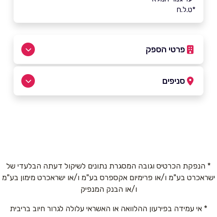
*ט.ל.ח
פרטי הספק
0180-0222722
סניפים
באתר
נתניה
בר אילן 11
0180-0222722
שם מלא
*
* הנפקת הכרטיס וגובה המסגרת נתונים לשיקול דעתה הבלעדי של
ישראכרט בע"מ ו/או פרימיום אקספרס בע"מ ו/או ישראכרט מימון בע"מ
טלפון
*
ו/או הבנק המנפיק
* אי עמידה בפירעון ההלוואה או האשראי עלולה לגרור חיוב בריבית
אימייל
*