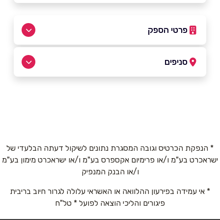
פרטי הספק
052-3366670
|
04-6705921
סניפים
באתר
חדרה
רמב"ם 29
04-6705921
שם מלא
*
* הנפקת הכרטיס וגובה המסגרת נתונים לשיקול דעתה הבלעדי של
ישראכרט בע"מ ו/או פרימיום אקספרס בע"מ ו/או ישראכרט מימון בע"מ
טלפון
*
ו/או הבנק המנפיק
* אי עמידה בפירעון ההלוואה או האשראי עלולה לגרור חיוב בריבית
אימייל
*
פיגורים והליכי הוצאה לפועל * טל"ח