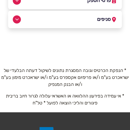
פרטי הספק
050-9061023
סניפים
רמלה
שם מלא
*
רביקוביץ דליה 15
050-9061023
טלפון
*
* הנפקת הכרטיס וגובה המסגרת נתונים לשיקול דעתה הבלעדי של
ישראכרט בע"מ ו/או פרימיום אקספרס בע"מ ו/או ישראכרט מימון בע"מ
אימייל
*
ו/או הבנק המנפיק
* אי עמידה בפירעון ההלוואה או האשראי עלולה לגרור חיוב בריבית
נושא
*
פיגורים והליכי הוצאה לפועל * טל"ח
אנא חזרו אלי בקשר ל...
הודעה
*