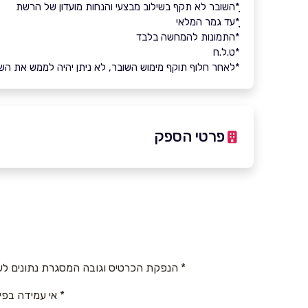
ָ*השובר לא תקף בשילוב מבצעי והנחות מועדון של הרשת
ָָ*עד גמר המלאי
*התמונות להמחשה בלבד
*ט.ל.ח
*לאחר חלוף תוקף מימוש השובר, לא ניתן יהיה לממש את השובר 
פרטי הספק
באתר
באינסטגרם
בוואטסאפ
שם מלא
*
* הנפקת הכרטיס וגובה המסגרת נתונים לש
* אי עמידה בפי
טלפון
*