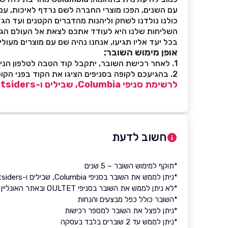
עם השנים, הפכו מוצרי החברה לשם נרדף לאיכות, עמי
כולנו נולדנו לשחק וליהנות מהדברים הקטנים ועד הגד
השליחות שלנו היא לעודד אתכם לצאת אל העולם הג
בכל יעד אליו תגיעו, אנחנו נהיה שם עם מוצרים מעול
אופן מימוש השובר:
1. לאחר רכישת השובר, יתקבל קוד הטבה לטלפון הנייד ולמייל
2. בהגיעכם לקופה בסניפים הציגו את הקוד בפני הקופאי/ת
לרשימת סניפי Columbia, שבילים ו-Outsiders לחצו כאן >>
חשוב לדעת
*תוקף למימוש השובר – 5 שנים
*ניתן לממש את השובר בסניפי Columbia, שבילים ו-Outsiders
*לא ניתן לממש את השובר בסניפי OULTET ובאתר האונליין
*השובר כולל כפל מבצעים והנחות
*ניתן לפצל את השובר למספר רכישות
*ניתן לממש עד 2 שוברים בלבד בעסקה