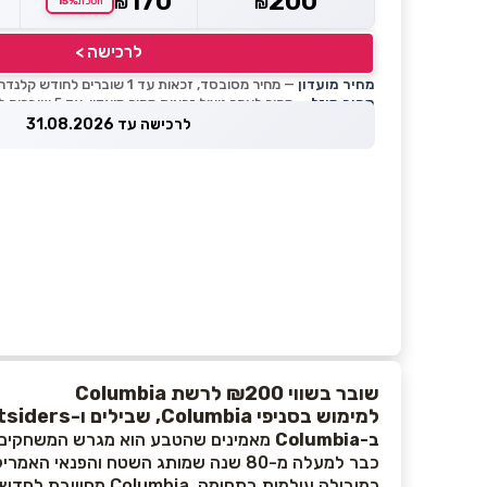
170
200
15%
₪
₪
חסכת
לרכישה >
מחיר מועדון
— מחיר מסובסד, זכאות עד 1 שוברים לחודש קלנדרי
מחיר מוזל
— מחיר לאחר ניצול זכאות מחיר מועדון, עד 5 שוברים לחודש קלנדרי
לרכישה עד 31.08.2026
שובר בשווי ₪200 לרשת Columbia
למימוש בסניפי Columbia, שבילים ו-Outsiders
ב-Columbia
מאמינים שהטבע הוא מגרש המשחקים הג
כבר למעלה מ-80 שנה שמותג השטח והפנאי האמריקאי המוביל מציע ביגוד, הנעלה וציוד מתקדם לחובבי ה-Outdoor בכל רחבי העולם.
כמובילה עולמית בתחומה, Columbia מחוייבת לחדשנות טכנולוגית פורצת דרך, שמטרתה להגן עליכם בכל תנאי מזג האוויר ובתנאי השטח הקשוחים ביותר.