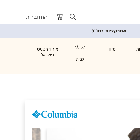
0
התחברות
אטרקציות בחו"ל
ת
מזון
איגוד הטניס
בישראל
לבית