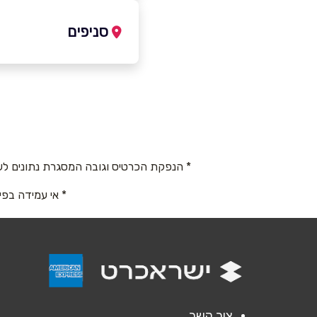
054-9882841
סניפים
בת ים
שם מלא
*
הרב מימון 26
טלפון
*
054-9882841
* הנפקת הכרטיס וגובה המסגרת נתונים לש
נושא
*
* אי עמידה בפי
אנא חזרו אלי בקשר ל...
הודעה
*
צור קשר