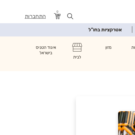
0
התחברות
אטרקציות בחו"ל
ת
מזון
איגוד הטניס
בישראל
לבית