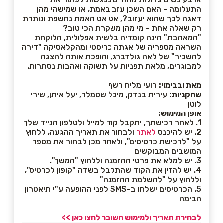
התעלומה - האם השכן עזב באמת, או שמישהי מהן
דאגה לכך שהוא יעזוב?, אט אט האמת נחשפת ונותרת
רק שאלה אחת - מי מהן משקרת הכי טוב?
"המאהבת" הינה קומדיה בלשית אפלולית, הלוקחת
השראה מספריה של אגתה כריסטי ומהקלאסיקה "דירה
להשכיר" של לאה גולדברג, והופכת אותה להצגה
למבוגרים, מלאת תפניות על תשוקה ואהבות נסתרות.
מאת ובבימוי:
רועי מליח רשף
שחקניות:
עירית בנדק, מיכל שטמלר, יעל איתן, שירי
לוטן
אופן המימוש:
1. לאחר רכישתך, יתקבל קוד למייל ולטלפון הנייד שלך
2. יש להיכנס
לאתר
ולבחור את תאריך ההגעה, ללחוץ
על "לרכישת כרטיסים", ולאחר מכן לבחור את מספר
המושבים המבוקשים
3. יש למלא את פרטי ההזמנה וללחוץ "המשך".
4. יש להזין את הקוד שהתקבל בשדה "קופון לכרטיס",
וללחוץ על "להשלמת ההזמנה"
5. הכרטיסים ישלחו ב-SMS לפני ההופעה ע"י תיאטרון
הבימה
לבחירת תאריך ולמימוש השובר לחצו כאן >>