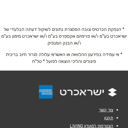
שד' תרס"ט 2 שדרות תרס"ט 2
03-6295555
שם מלא
*
* הנפקת הכרטיס וגובה המסגרת נתונים לשיקול דעתה הבלעדי של
ישראכרט בע"מ ו/או פרימיום אקספרס בע"מ ו/או ישראכרט מימון בע"מ
טלפון
*
ו/או הבנק המנפיק
* אי עמידה בפירעון ההלוואה או האשראי עלולה לגרור חיוב בריבית
אימייל
*
פיגורים והליכי הוצאה לפועל * טל"ח
נושא
*
אנא חזרו אלי בקשר ל...
הודעה
*
צור קשר
תקנון
הצטרפות למועדון LIVING