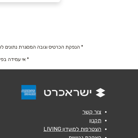
כרמיאל
שם מלא
*
בית הכרם 24
טלפון
*
04-9986258
* הנפקת הכרטיס וגובה המסגרת נתונים לש
נושא
*
* אי עמידה בפי
אנא חזרו אלי בקשר ל...
הודעה
*
צור קשר
תקנון
הצטרפות למועדון LIVING
הצהרת נגישות