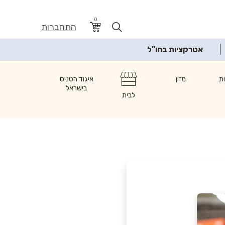
0
התחברות
אטרקציות בחו"ל
ת
מזון
איגוד הטניס
בישראל
לבית