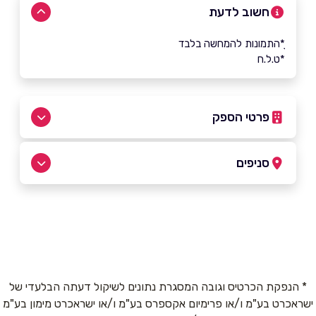
חשוב לדעת
ָ*התמונות להמחשה בלבד
*ט.ל.ח
פרטי הספק
072-3316611
סניפים
באתר
בפייסבוק
באינסטגרם
רעננה
בורוכוב 3
שם מלא
*
* הנפקת הכרטיס וגובה המסגרת נתונים לשיקול דעתה הבלעדי של
ישראכרט בע"מ ו/או פרימיום אקספרס בע"מ ו/או ישראכרט מימון בע"מ
טלפון
*