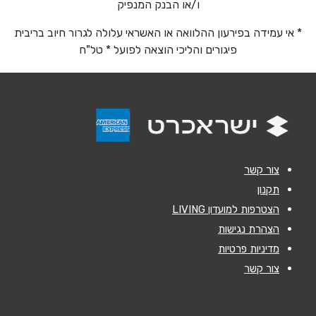
ו/או הבנק המנפיק
* אי עמידה בפירעון ההלוואה או האשראי עלולה לגרור חיוב בריבית
אימייל
*
פיגורים והליכי הוצאה לפועל * טל"ח
נושא
*
אנא חזרו אלי בקשר ל...
הודעה
*
צור קשר
תקנון
הצטרפות למועדון LIVING
הצהרת נגישות
מדיניות פרטיות
שליחה
צור קשר