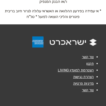
ו/או הבנק המנפיק
* אי עמידה בפירעון ההלוואה או האשראי עלולה לגרור חיוב בריבית
אימייל
*
פיגורים והליכי הוצאה לפועל * טל"ח
נושא
*
אנא חזרו אלי בקשר ל...
הודעה
*
צור קשר
תקנון
הצטרפות למועדון LIVING
הצהרת נגישות
מדיניות פרטיות
שליחה
צור קשר