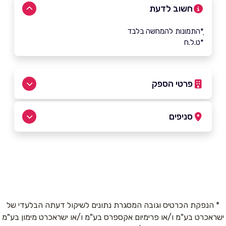
חשוב לדעת
ָ*התמונות להמחשה בלבד
*ט.ל.ח
פרטי הספק
072-3316611
סניפים
באתר
בפייסבוק
באינסטגרם
רעננה
בורוכוב 3
שם מלא
*
* הנפקת הכרטיס וגובה המסגרת נתונים לשיקול דעתה הבלעדי של
ישראכרט בע"מ ו/או פרימיום אקספרס בע"מ ו/או ישראכרט מימון בע"מ
טלפון
*