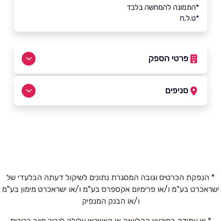
*התמונה להמחשה בלבד
*ט.ל.ח
פרטי הספק
02-6433141
סניפים
באתר
ירושלים
אורוגואי 3
02-6433141
שם מלא
*
* הנפקת הכרטיס וגובה המסגרת נתונים לשיקול דעתה הבלעדי של
ישראכרט בע"מ ו/או פרימיום אקספרס בע"מ ו/או ישראכרט מימון בע"מ
טלפון
*
ו/או הבנק המנפיק
* אי עמידה בפירעון ההלוואה או האשראי עלולה לגרור חיוב בריבית