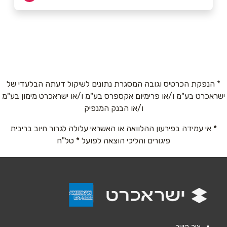
בת ים
שם מלא
*
דרך בן גוריון 115
052-4028242
טלפון
*
* הנפקת הכרטיס וגובה המסגרת נתונים לשיקול דעתה הבלעדי של
ישראכרט בע"מ ו/או פרימיום אקספרס בע"מ ו/או ישראכרט מימון בע"מ
אימייל
*
ו/או הבנק המנפיק
* אי עמידה בפירעון ההלוואה או האשראי עלולה לגרור חיוב בריבית
נושא
*
פיגורים והליכי הוצאה לפועל * טל"ח
אנא חזרו אלי בקשר ל...
הודעה
*
צור קשר