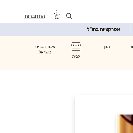
0
התחברות
אטרקציות בחו"ל
ת
מזון
איגוד הטניס
בישראל
לבית