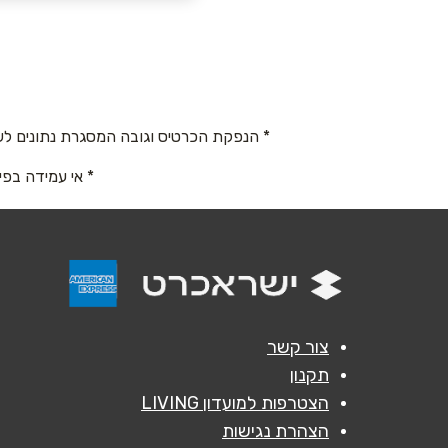
שם מלא
*
שד` ישראל פולק 41
טלפון
*
08-6810263
* הנפקת הכרטיס וגובה המסגרת נתונים לש
נושא
*
* אי עמידה בפי
אנא חזרו אלי בקשר ל...
הודעה
*
צור קשר
תקנון
הצטרפות למועדון LIVING
הצהרת נגישות