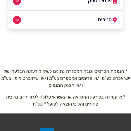
פרטי הספק
052-8165782
|
052-3232503
סניפים
נצרת
שם מלא
*
ראוס אל ג'באל 15
052-3232503
טלפון
*
* הנפקת הכרטיס וגובה המסגרת נתונים לשיקול דעתה הבלעדי של
ישראכרט בע"מ ו/או פרימיום אקספרס בע"מ ו/או ישראכרט מימון בע"מ
אימייל
*
ו/או הבנק המנפיק
* אי עמידה בפירעון ההלוואה או האשראי עלולה לגרור חיוב בריבית
נושא
*
פיגורים והליכי הוצאה לפועל * טל"ח
אנא חזרו אלי בקשר ל...
הודעה
*