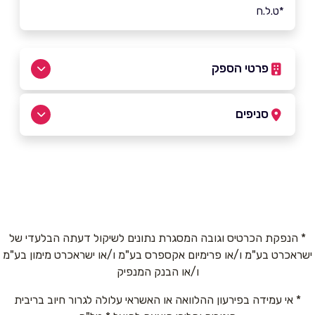
*ט.ל.ח
פרטי הספק
055-2918111
סניפים
נס ציונה
שם מלא
*
החרש 1
055-2918111
טלפון
*
* הנפקת הכרטיס וגובה המסגרת נתונים לשיקול דעתה הבלעדי של
ישראכרט בע"מ ו/או פרימיום אקספרס בע"מ ו/או ישראכרט מימון בע"מ
אימייל
*
ו/או הבנק המנפיק
* אי עמידה בפירעון ההלוואה או האשראי עלולה לגרור חיוב בריבית
נושא
*