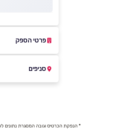
פרטי הספק
09-9555763
סניפים
באתר
הרצליה
קדושי השואה 
שם מלא
*
קדושי השואה 81
09-9555763
טלפון
*
* הנפקת הכרטיס וגובה המסגרת נתונים לש