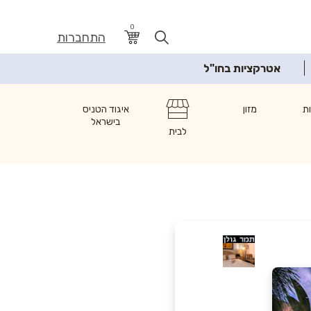
0
התחברות
אטרקציות בחו"ל
ת
מזון
איגוד הטניס
בישראל
לבית