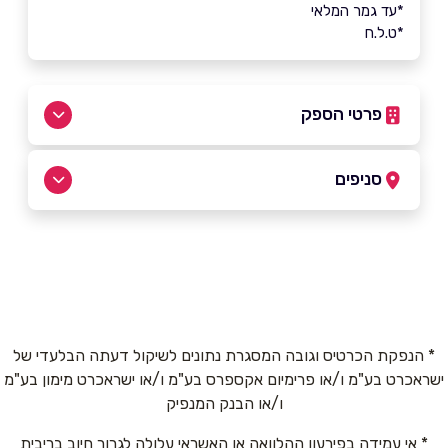
*עד גמר המלאי
*ט.ל.ח
פרטי הספק
058-3665522
|
058-3665522
סניפים
ירושלים
שם מלא
*
פינס 7
058-3665522
טלפון
*
* הנפקת הכרטיס וגובה המסגרת נתונים לשיקול דעתה הבלעדי של
ישראכרט בע"מ ו/או פרימיום אקספרס בע"מ ו/או ישראכרט מימון בע"מ
אימייל
*
ו/או הבנק המנפיק
* אי עמידה בפירעון ההלוואה או האשראי עלולה לגרור חיוב בריבית