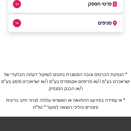
פרטי הספק
054-7388001
סניפים
באתר
אשדוד
אשדוד
08-6588008
שם מלא
*
* הנפקת הכרטיס וגובה המסגרת נתונים לשיקול דעתה הבלעדי של
אשקלון
ישראכרט בע"מ ו/או פרימיום אקספרס בע"מ ו/או ישראכרט מימון בע"מ
טלפון
*
ו/או הבנק המנפיק
מכללת אשקלון יצחק בן צבי 12
* אי עמידה בפירעון ההלוואה או האשראי עלולה לגרור חיוב בריבית
אימייל
*
08-6588008
פיגורים והליכי הוצאה לפועל * טל"ח
נושא
*
באר שבע