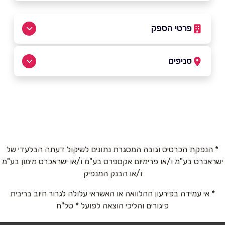
פרטי הספק
050-2164242
סניפים
ראשון לציון
שם מלא
*
דוידזון 1
050-2164242
טלפון
*
* הנפקת הכרטיס וגובה המסגרת נתונים לשיקול דעתה הבלעדי של
ישראכרט בע"מ ו/או פרימיום אקספרס בע"מ ו/או ישראכרט מימון בע"מ
אימייל
*
ו/או הבנק המנפיק
* אי עמידה בפירעון ההלוואה או האשראי עלולה לגרור חיוב בריבית
נושא
*
פיגורים והליכי הוצאה לפועל * טל"ח
אנא חזרו אלי בקשר ל...