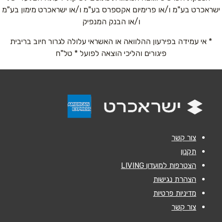
ישראכרט בע"מ ו/או פרימיום אקספרס בע"מ ו/או ישראכרט מימון בע"מ
טלפון
*
ו/או הבנק המנפיק
* אי עמידה בפירעון ההלוואה או האשראי עלולה לגרור חיוב בריבית
אימייל
*
פיגורים והליכי הוצאה לפועל * טל"ח
נושא
*
אנא חזרו אלי בקשר ל...
הודעה
*
צור קשר
תקנון
הצטרפות למועדון LIVING
הצהרת נגישות
מדיניות פרטיות
שליחה
צור קשר