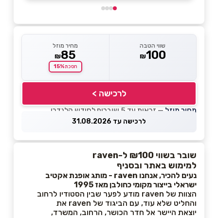
שווי הטבה
מחיר מוזל
85
100
₪
₪
15%
חסכת
לרכישה >
מחיר מוזל
— זכאות עד 5 שוברים לחודש קלנדרי
לרכישה עד 31.08.2026
שובר בשווי ₪100 ל-raven
למימוש באתר ובסניף
נעים להכיר, אנחנו raven - מותג אופנת אקטיב
ישראלי בייצור מקומי כחולבן מאז 1995
הצוות של raven מודע לפער שבין הסטודיו לרחוב
והחליט שלא עוד, עם הביגוד של raven את
יוצאת היישר אל חדר הכושר, הרחוב, המשרד,