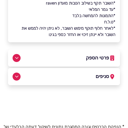
*השובר תקף בשילוב הטבות מועדון raven
*עד גמר המלאי
*התמונות להמחשה בלבד
*ט.ל.ח
*לאחר חלוף תוקף מימוש השובר, לא ניתן יהיה לממש את
השובר ולא יינתן זיכוי או החזר כספי בגינו
פרטי הספק
073-3322255
סניפים
באתר
בפייסבוק
באינסטגרם
ביוטיוב
חיפה
חלוצי התעשייה 96
שם מלא
*
* הנפקת הכרטיס וגובה המסגרת נתונים לשיקול דעתה הבלעדי של