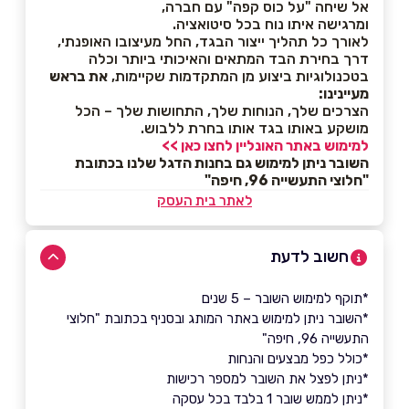
אל שיחה "על כוס קפה" עם חברה,
ומרגישה איתו נוח בכל סיטואציה.
לאורך כל תהליך ייצור הבגד, החל מעיצובו האופנתי,
דרך בחירת הבד המתאים והאיכותי ביותר וכלה
בטכנולוגיות ביצוע מן המתקדמות שקיימות,
את בראש
מעיינינו:
הצרכים שלך, הנוחות שלך, התחושות שלך – הכל
מושקע באותו בגד אותו בחרת ללבוש.
למימוש באתר האונליין לחצו כאן >>
השובר ניתן למימוש גם בחנות הדגל שלנו בכתובת
"חלוצי התעשייה 96, חיפה"
לאתר בית העסק
חשוב לדעת
*תוקף למימוש השובר – 5 שנים
*השובר ניתן למימוש באתר המותג ובסניף בכתובת "חלוצי
התעשייה 96, חיפה"
*כולל כפל מבצעים והנחות
*ניתן לפצל את השובר למספר רכישות
*ניתן לממש שובר 1 בלבד בכל עסקה