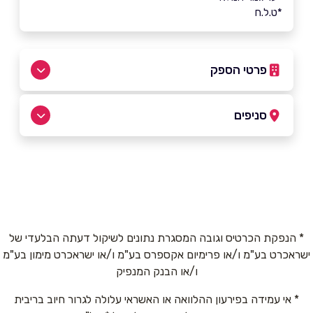
*ט.ל.ח
פרטי הספק
050-4588845
סניפים
באתר
נתניה
לנטוס 60 (קניון נעימי)
050-4588845
שם מלא
*
* הנפקת הכרטיס וגובה המסגרת נתונים לשיקול דעתה הבלעדי של
ישראכרט בע"מ ו/או פרימיום אקספרס בע"מ ו/או ישראכרט מימון בע"מ
טלפון
*
ו/או הבנק המנפיק
* אי עמידה בפירעון ההלוואה או האשראי עלולה לגרור חיוב בריבית
אימייל
*