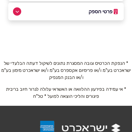
פרטי הספק
0545640707
באתר
בפייסבוק
* הנפקת הכרטיס וגובה המסגרת נתונים לשיקול דעתה הבלעדי של
ישראכרט בע"מ ו/או פרימיום אקספרס בע"מ ו/או ישראכרט מימון בע"מ
שם מלא
*
ו/או הבנק המנפיק
* אי עמידה בפירעון ההלוואה או האשראי עלולה לגרור חיוב בריבית
טלפון
*
פיגורים והליכי הוצאה לפועל * טל"ח
אימייל
*
נושא
*