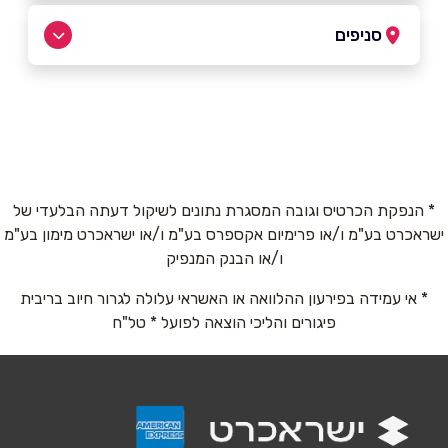
04-6993612
|
04-6993610
סניפים
באתר
בפייסבוק
עין זיוון
קיבוץ עין זיוון
04-6993610
שם מלא
*
* הנפקת הכרטיס וגובה המסגרת נתונים לשיקול דעתה הבלעדי של
ישראכרט בע"מ ו/או פרימיום אקספרס בע"מ ו/או ישראכרט מימון בע"מ
טלפון
*
ו/או הבנק המנפיק
* אי עמידה בפירעון ההלוואה או האשראי עלולה לגרור חיוב בריבית
אימייל
*
פיגורים והליכי הוצאה לפועל * טל"ח
נושא
*
אנא חזרו אלי בקשר ל...