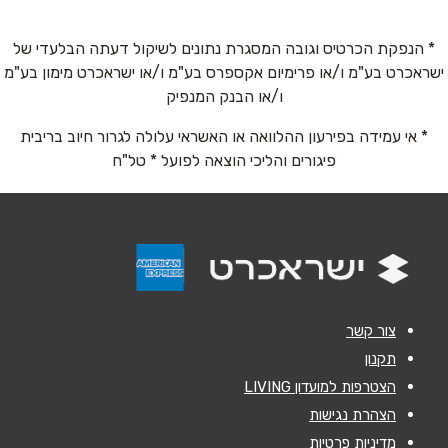
טלפון
*
* הנפקת הכרטיס וגובה המסגרת נתונים לשיקול דעתה הבלעדי של
ישראכרט בע"מ ו/או פרימיום אקספרס בע"מ ו/או ישראכרט מימון בע"מ
אימייל
*
ו/או הבנק המנפיק
* אי עמידה בפירעון ההלוואה או האשראי עלולה לגרור חיוב בריבית
נושא
*
פיגורים והליכי הוצאה לפועל * טל"ח
אנא חזרו אלי בקשר ל...
הודעה
*
צור קשר
תקנון
הצטרפות למועדון LIVING
שליחה
הצהרת נגישות
מדיניות פרטיות