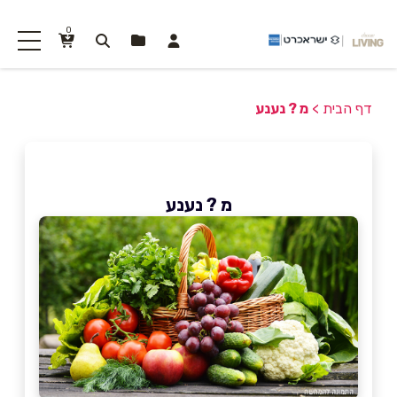
0
דף הבית
>
מ ? נענע
מ ? נענע