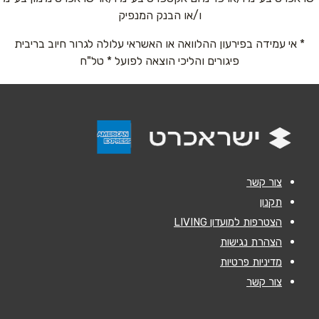
ו/או הבנק המנפיק
* אי עמידה בפירעון ההלוואה או האשראי עלולה לגרור חיוב בריבית
טלפון
*
פיגורים והליכי הוצאה לפועל * טל"ח
אימייל
*
נושא
*
אנא חזרו אלי בקשר ל...
צור קשר
הודעה
*
תקנון
הצטרפות למועדון LIVING
הצהרת נגישות
מדיניות פרטיות
צור קשר
שליחה