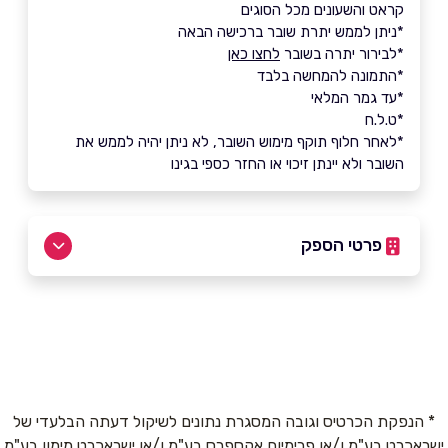
קראט והשעונים מכל הסוגים
*ניתן לממש יתרת שובר ברכישה הבאה
*לבירור יתרה בשובר
לחצו כאן
*התמונה להמחשה בלבד
*עד גמר המלאי
*ט.ל.ח
*לאחר חלוף תוקף מימוש השובר, לא ניתן יהיה לממש את
השובר ולא יינתן זיכוי או החזר כספי בגינו
פרטי הספק
09-7931800
באתר
* הנפקת הכרטיס וגובה המסגרת נתונים לשיקול דעתה הבלעדי של
ישראכרט בע"מ ו/או פרימיום אקספרס בע"מ ו/או ישראכרט מימון בע"מ
שם מלא
*