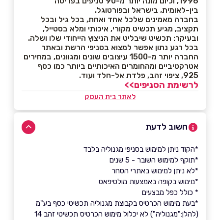
1996, וכיום מונה יותר מ-90 סניפים בפריסה
בין-לאומית, בישראל ובפורטוגל.
בחברה מאמינים שלכל אחד ואחת, בכל גיל ובכל
תקציב, מגיע תכשיט מקורי, איכותי ומלא בסטייל,
ובעיקר: תכשיט שיבליט את הניצוץ הייחודי שלו ושלה.
בכל רגע נתון אפשר למצוא בסניפי הרשת ובאתר
החברה יותר מ-1500 עיצובים שונים ומגוונים, במחירים
אטרקטיביים ומהחומרים האיכותיים ביותר כמו כסף
925, ציפוי זהב, פלדת אל-חלד ועוד.
לרשימת הסניפים>>
לאתר בית העסק
חשוב לדעת
*הקוד ניתן למימוש בסניפי מגנוליה בלבד
*תוקף למימוש השובר - 5 שנים
*לא ניתן למימוש באתרי הסחר
*מימוש בקופה באמצעות מולטיפאס
* כולל כפל מבצעים
*בעת מימוש הכרטיס בקבוצת מגנוליה תכשיטי כסף בע"מ
(להלן:"מגנוליה") לא יכלול מימוש הכרטיס תכשיטי זהב 14