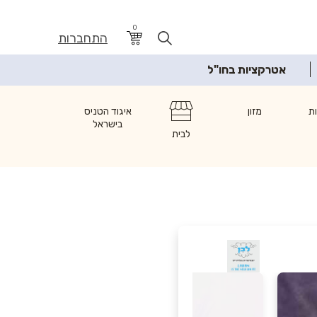
0
התחברות
אטרקציות בחו"ל
ת
מזון
איגוד הטניס
בישראל
לבית