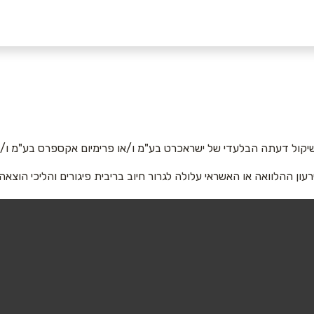
רעננה
ננים - מתחם
אחוזה 127 אחוזה 127
אימייל
*
054-7247788
יקול דעתה הבלעדי של ישראכרט בע"מ ו/או פרימיום אקספרס בע"מ ו/או
רעון ההלוואה או האשראי עלולה לגרור חיוב בריבית פיגורים והליכי הוצאה