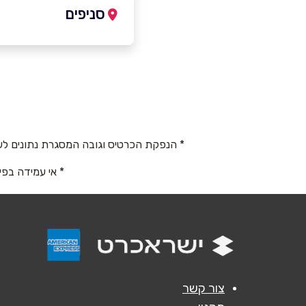
סניפים
רעננה
שם מלא
*
המלאכה2, קניון ר
המזון
טלפון
*
054-7247788
* הנפקת הכרטיס וגובה המסגרת נתונים לש
נושא
*
* אי עמידה בפי
אנא חזרו אלי בקשר ל...
הודעה
*
צור קשר