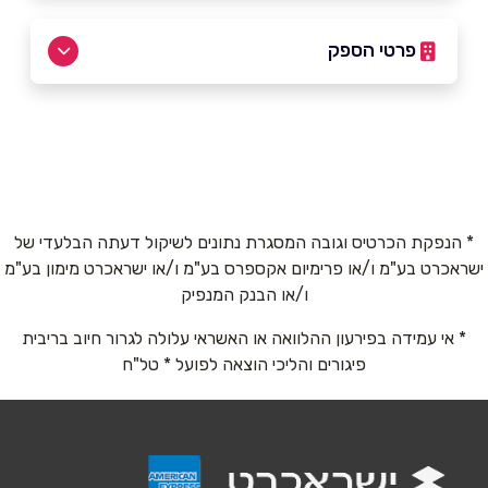
פרטי הספק
באתר
בפייסבוק
באינסטגרם
שם מלא
*
* הנפקת הכרטיס וגובה המסגרת נתונים לשיקול דעתה הבלעדי של
ישראכרט בע"מ ו/או פרימיום אקספרס בע"מ ו/או ישראכרט מימון בע"מ
ו/או הבנק המנפיק
טלפון
*
* אי עמידה בפירעון ההלוואה או האשראי עלולה לגרור חיוב בריבית
פיגורים והליכי הוצאה לפועל * טל"ח
אימייל
*
נושא
*
אנא חזרו אלי בקשר ל...