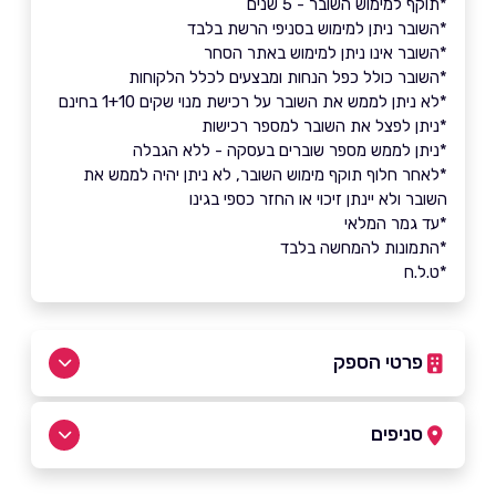
*תוקף למימוש השובר - 5 שנים
*השובר ניתן למימוש בסניפי הרשת בלבד
*השובר אינו ניתן למימוש באתר הסחר
*השובר כולל כפל הנחות ומבצעים לכלל הלקוחות
*לא ניתן לממש את השובר על רכישת מנוי שקים 1+10 בחינם
*ניתן לפצל את השובר למספר רכישות
*ניתן לממש מספר שוברים בעסקה - ללא הגבלה
*לאחר חלוף תוקף מימוש השובר, לא ניתן יהיה לממש את
השובר ולא יינתן זיכוי או החזר כספי בגינו
*עד גמר המלאי
*התמונות להמחשה בלבד
*ט.ל.ח
פרטי הספק
1700-555503
סניפים
באתר
בפייסבוק
באינסטגרם
תל אביב יפו