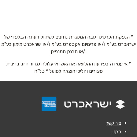
גן העיר (גן עופר) שלמה אבן גבירול 71
שם מלא
*
גבעת ברנר
* הנפקת הכרטיס וגובה המסגרת נתונים לשיקול דעתה הבלעדי של
ישראכרט בע"מ ו/או פרימיום אקספרס בע"מ ו/או ישראכרט מימון בע"מ
טלפון
*
מרכז מסחרי גבעת ברנר
ו/או הבנק המנפיק
* אי עמידה בפירעון ההלוואה או האשראי עלולה לגרור חיוב בריבית
אימייל
*
פיגורים והליכי הוצאה לפועל * טל"ח
יהוד
נושא
*
מתחם BIG אלטלף 4
אנא חזרו אלי בקשר ל...
הודעה
*
מול כנרת
צור קשר
מרכז מסחרי - צמוד לקיבוץ צמח
תקנון