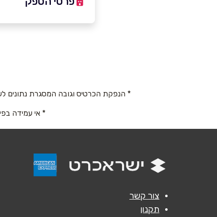
פרטי הספק
03-9005355
באתר
בוואטסאפ
* הנפקת הכרטיס וגובה המסגרת נתונים לש
שם מלא
*
* אי עמידה בפי
טלפון
*
נושא
*
אנא חזרו אלי בקשר ל...
צור קשר
תקנון
הודעה
*