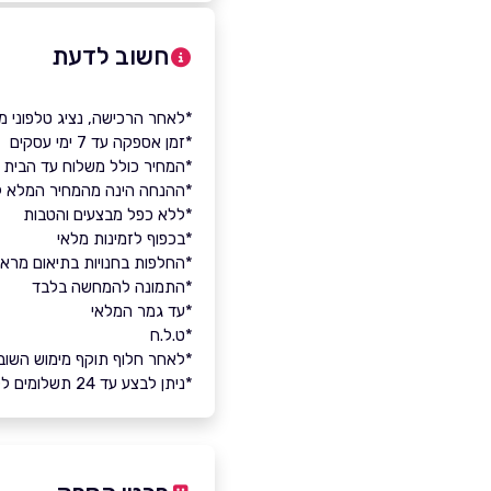
חשוב לדעת
*לאחר הרכישה, נציג טלפוני מטעם iDigital יצור קשר עם הנייד המזמין להתאמת מידת שעון, דגם וצבע
*זמן אספקה עד 7 ימי עסקים
*המחיר כולל משלוח עד הבית
*ההנחה הינה מהמחיר המלא ל
*ללא כפל מבצעים והטבות
*בכפוף לזמינות מלאי
*החלפות בחנויות בתיאום מראש בלבד מול או
*התמונה להמחשה בלבד
*עד גמר המלאי
*ט.ל.ח
*לאחר חלוף תוקף מימוש השובר, 
*ניתן לבצע עד 24 תשלומים ללא ריבית