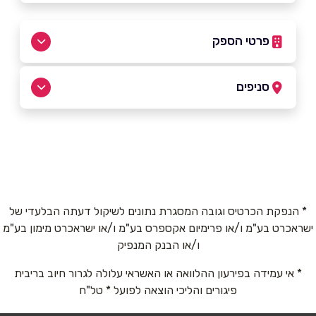
פרטי הספק
053-8303157
סניפים
חיפה
שם מלא
*
שיבת ציון 7
053-8303157
טלפון
*
* הנפקת הכרטיס וגובה המסגרת נתונים לשיקול דעתה הבלעדי של
ישראכרט בע"מ ו/או פרימיום אקספרס בע"מ ו/או ישראכרט מימון בע"מ
אימייל
*
ו/או הבנק המנפיק
* אי עמידה בפירעון ההלוואה או האשראי עלולה לגרור חיוב בריבית
נושא
*
פיגורים והליכי הוצאה לפועל * טל"ח
אנא חזרו אלי בקשר ל...