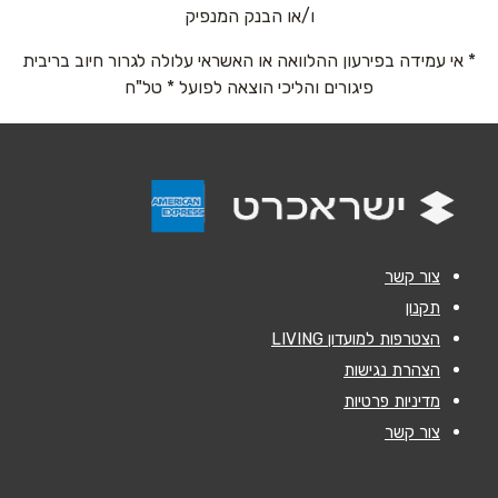
ו/או הבנק המנפיק
* אי עמידה בפירעון ההלוואה או האשראי עלולה לגרור חיוב בריבית
טלפון
*
פיגורים והליכי הוצאה לפועל * טל"ח
אימייל
*
נושא
*
אנא חזרו אלי בקשר ל...
צור קשר
הודעה
*
תקנון
הצטרפות למועדון LIVING
הצהרת נגישות
מדיניות פרטיות
צור קשר
שליחה