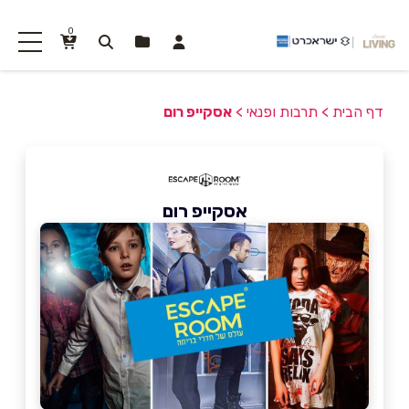
0
דף הבית
>
תרבות ופנאי
>
אסקייפ רום
אסקייפ רום