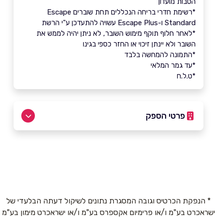
הטבות מועדון
*רשימת חדרי בריחה הנכללים תחת שוברים Escape
Standard ו-Escape Plus עשויה להתעדכן ע"י הרשת
*לאחר חלוף תוקף מימוש השובר, לא ניתן יהיה לממש את
השובר ולא יינתן זיכוי או החזר כספי בגינו
*התמונה להמחשה בלבד
*עד גמר המלאי
*ט.ל.ח
פרטי הספק
079-932-2224
באתר
* הנפקת הכרטיס וגובה המסגרת נתונים לשיקול דעתה הבלעדי של
ישראכרט בע"מ ו/או פרימיום אקספרס בע"מ ו/או ישראכרט מימון בע"מ
שם מלא
*