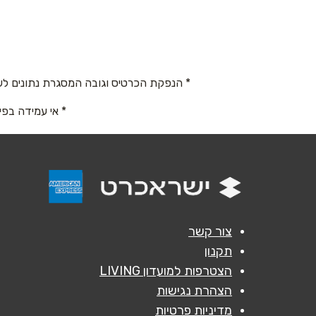
סחרוב דוד 19, קניון ערי החוף
שם מלא
*
053-3450007
טלפון
*
* הנפקת הכרטיס וגובה המסגרת נתונים לש
* אי עמידה בפי
נושא
*
אנא חזרו אלי בקשר ל...
הודעה
*
צור קשר
תקנון
הצטרפות למועדון LIVING
הצהרת נגישות
מדיניות פרטיות