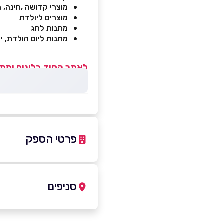
מוצרי קדושה ,חינה, מ
מוצרים ליולדת
מתנות לחג
מתנות ליום הולדת, ימי
לאתר הסוד בלונים ומתנ
פרטי הספק
7867969
|
053-3450007
סניפים
באתר
ראשון לציון