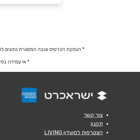
באר שבע
שם מלא
*
נחום 16
טלפון
*
08-6180664
* הנפקת הכרטיס וגובה המסגרת נתונים לש
נושא
*
* אי עמידה בפי
אנא חזרו אלי בקשר ל...
הודעה
*
צור קשר
תקנון
הצטרפות למועדון LIVING