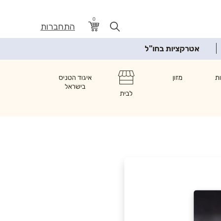
0
התחברות
אטרקציות בחו"ל
ת
מזון
איגוד הטניס
בישראל
לבית