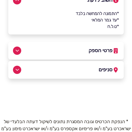
חשוב לדעת
*התמונה להמחשה בלבד
*עד גמר המלאי
*ט.ל.ח
פרטי הספק
050-5701285
סניפים
נצרת
שם מלא
*
עומר אבן אלחטאב 701
050-5701285
טלפון
*
* הנפקת הכרטיס וגובה המסגרת נתונים לשיקול דעתה הבלעדי של
ישראכרט בע"מ ו/או פרימיום אקספרס בע"מ ו/או ישראכרט מימון בע"מ