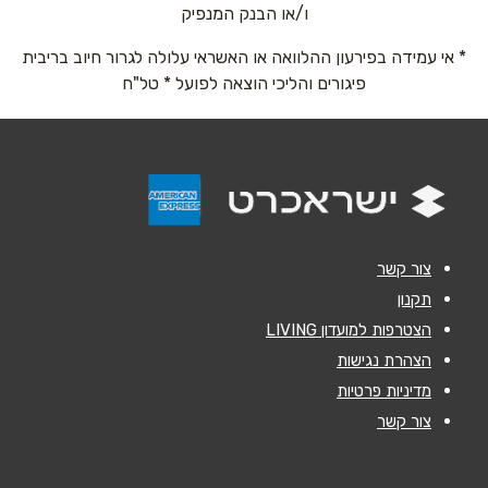
אימייל
*
ו/או הבנק המנפיק
* אי עמידה בפירעון ההלוואה או האשראי עלולה לגרור חיוב בריבית
נושא
*
פיגורים והליכי הוצאה לפועל * טל"ח
אנא חזרו אלי בקשר ל...
הודעה
*
צור קשר
תקנון
הצטרפות למועדון LIVING
שליחה
הצהרת נגישות
מדיניות פרטיות
צור קשר