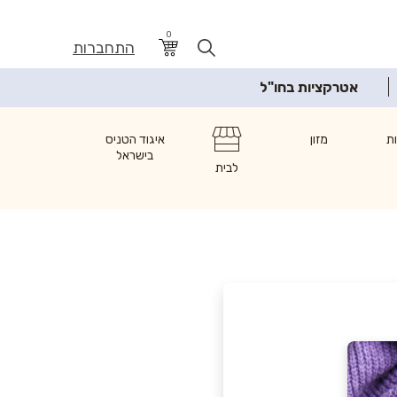
0
התחברות
אטרקציות בחו"ל
ת
מזון
איגוד הטניס
בישראל
לבית