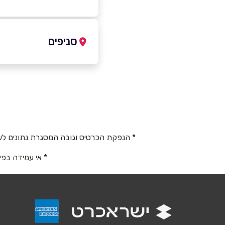
054-6557059
סניפים
נוקדים
שם מלא
*
מעלה רחבעם 8
טלפון
*
054-6557059
* הנפקת הכרטיס וגובה המסגרת נתונים לש
נושא
*
* אי עמידה בפי
אנא חזרו אלי בקשר ל...
הודעה
*