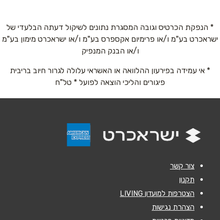
טלפון
*
* הנפקת הכרטיס וגובה המסגרת נתונים לשיקול דעתה הבלעדי של
ישראכרט בע"מ ו/או פרימיום אקספרס בע"מ ו/או ישראכרט מימון בע"מ
ו/או הבנק המנפיק
אימייל
*
* אי עמידה בפירעון ההלוואה או האשראי עלולה לגרור חיוב בריבית
פיגורים והליכי הוצאה לפועל * טל"ח
נושא
*
אנא חזרו אלי בקשר ל...
הודעה
*
צור קשר
תקנון
הצטרפות למועדון LIVING
הצהרת נגישות
שליחה