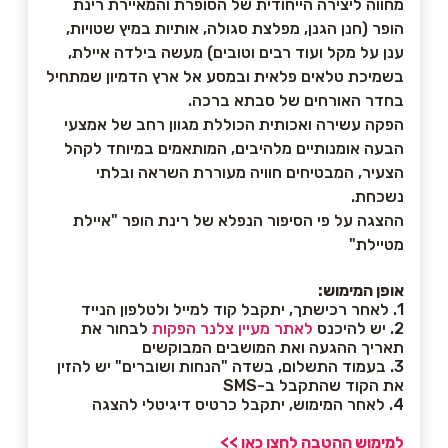
מחווה ליצירה הייחודית של הסופרת והמאיירת רינת
הופר (חנן הגנן, מפלצת סגולה, אותיות במיץ שטויות,
ענן על מקל ועוד רבים וטובים) מעשה בילדה איילת,
בשמיכת טלאים פלאית ובמסע אל ארץ הדמיון שמתחיל
בחדר האורחים של סבתא ברכה.
הפקה עשירה ואכותית הכוללת מגוון רחב של אמצעי
הבעה אומנותיים מלהיבים, המותאמים במיוחד לקהל
הצעיר, המבטיחים חוויה מעוררת השראה ובלתי
נשכחת.
ההצגה על פי הסיפור הנפלא של רינת הופר "איילת
מטיילת"
אופן המימוש:
1. לאחר רכישתך, יתקבל קוד למייל ולטלפון הנייד
2. יש להיכנס
לאתר מעיין צלנר הפקות
לבחור את
תאריך ההגעה ואת המושבים המבוקשים
3. בעמוד התשלום, בשדה "הנחות ושוברים" יש להזין
את הקוד שהתקבל ב-SMS
4. לאחר המימוש, יתקבל כרטיס דיגיטלי להצגה
למימוש ההטבה לחצו כאן >>