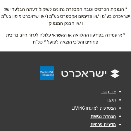
* הנפקת הכרטיס וגובה המסגרת נתונים לשיקול דעתה הבלעדי של
ישראכרט בע"מ ו/או פרימיום אקספרס בע"מ ו/או ישראכרט מימון בע"מ
שם מלא
*
ו/או הבנק המנפיק
* אי עמידה בפירעון ההלוואה או האשראי עלולה לגרור חיוב בריבית
טלפון
*
פיגורים והליכי הוצאה לפועל * טל"ח
אימייל
*
נושא
*
אנא חזרו אלי בקשר ל...
צור קשר
הודעה
*
תקנון
הצטרפות למועדון LIVING
הצהרת נגישות
מדיניות פרטיות