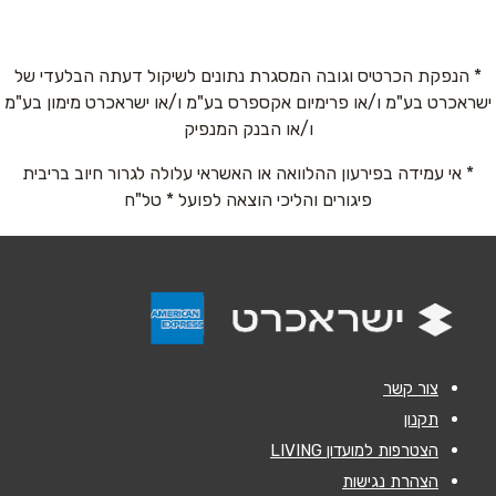
טלפון
*
* הנפקת הכרטיס וגובה המסגרת נתונים לשיקול דעתה הבלעדי של
ישראכרט בע"מ ו/או פרימיום אקספרס בע"מ ו/או ישראכרט מימון בע"מ
ו/או הבנק המנפיק
אימייל
*
* אי עמידה בפירעון ההלוואה או האשראי עלולה לגרור חיוב בריבית
פיגורים והליכי הוצאה לפועל * טל"ח
נושא
*
אנא חזרו אלי בקשר ל...
הודעה
*
צור קשר
תקנון
הצטרפות למועדון LIVING
הצהרת נגישות
שליחה