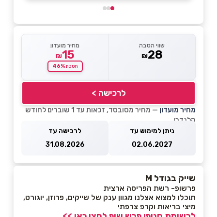
שווי הטבה
מחיר מועדון
15
28
₪
₪
46%
חסכת
לרכישה >
מחיר מועדון
— מחיר מסובסד, זכאות עד 1 שוברים לחודש
קלנדרי
ניתן למימוש עד
לרכישה עד
31.08.2026
02.06.2027
שייק בגודל M
פרשופ- רשת הפריסה ארצית
תוכלו למצוא אצלנו מגוון ענק של שייקים, פרוזן, יוגורט,
מיצי בריאות וקרפ צרפתי
לרשימת סניפי פרש שופ לחצו כאן >>