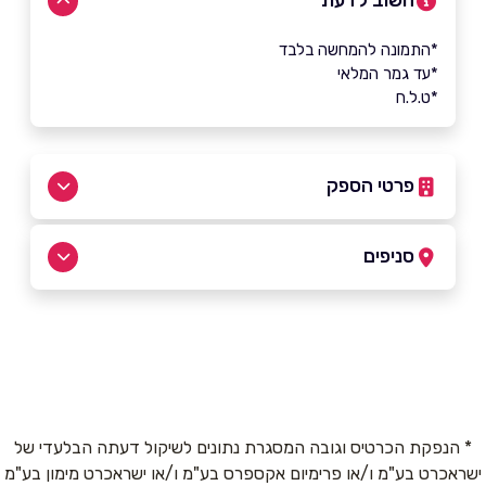
חשוב לדעת
*התמונה להמחשה בלבד
*עד גמר המלאי
*ט.ל.ח
פרטי הספק
054-3090807
סניפים
הרצליה
שם מלא
*
הסדנאות 2
054-3090807
טלפון
*
* הנפקת הכרטיס וגובה המסגרת נתונים לשיקול דעתה הבלעדי של
ישראכרט בע"מ ו/או פרימיום אקספרס בע"מ ו/או ישראכרט מימון בע"מ