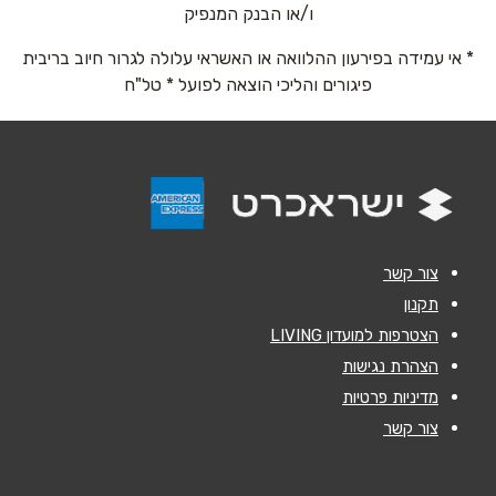
אימייל
*
ו/או הבנק המנפיק
* אי עמידה בפירעון ההלוואה או האשראי עלולה לגרור חיוב בריבית
נושא
*
פיגורים והליכי הוצאה לפועל * טל"ח
אנא חזרו אלי בקשר ל...
הודעה
*
צור קשר
תקנון
הצטרפות למועדון LIVING
שליחה
הצהרת נגישות
מדיניות פרטיות
צור קשר