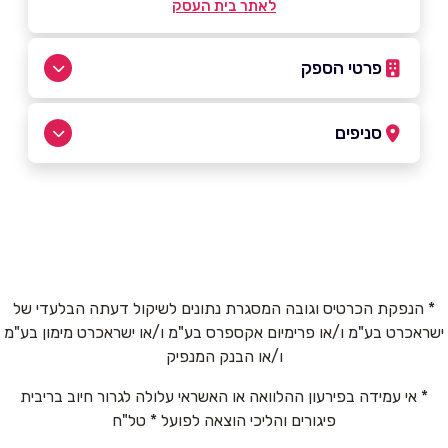
לאתר בית העסק
פרטי הספק
077-4044314
סניפים
באתר
תל אביב
נחלת יצחק 20
077-4044314 שלוחה 2
שם מלא
*
* הנפקת הכרטיס וגובה המסגרת נתונים לשיקול דעתה הבלעדי של
תל אביב יפו
ישראכרט בע"מ ו/או פרימיום אקספרס בע"מ ו/או ישראכרט מימון בע"מ
טלפון
*
ו/או הבנק המנפיק
בזל 44
* אי עמידה בפירעון ההלוואה או האשראי עלולה לגרור חיוב בריבית
אימייל
*
077-4044314 שלוחה 3
פיגורים והליכי הוצאה לפועל * טל"ח