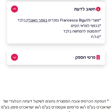
חשוב לדעת
*מוצרי Francesca Bigutti נמכרים
באתר האונליין
בלבד
*בכפוף למלאי הקיים
*התמונות להמחשה בלבד
*ט.ל.ח
פרטי הספק
052-2759970
באתר
באינסטגרם
* הנפקת הכרטיס וגובה המסגרת נתונים לשיקול דעתה הבלעדי של
ישראכרט בע"מ ו/או פרימיום אקספרס בע"מ ו/או ישראכרט מימון בע"מ
שם מלא
*