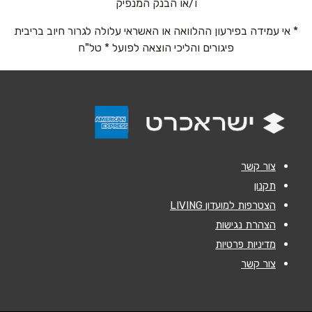
ו/או הבנק המנפיק
* אי עמידה בפירעון ההלוואה או האשראי עלולה לגרור חיוב בריבית
טלפון
*
פיגורים והליכי הוצאה לפועל * טל"ח
אימייל
*
נושא
*
אנא חזרו אלי בקשר ל...
צור קשר
הודעה
*
תקנון
הצטרפות למועדון LIVING
הצהרת נגישות
מדיניות פרטיות
צור קשר
שליחה