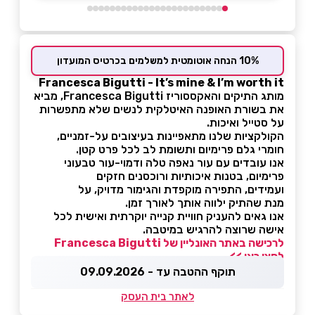
10% הנחה אוטומטית למשלמים בכרטיס המועדון
Francesca Bigutti - It’s mine & I’m worth it
מותג התיקים והאקססוריז Francesca Bigutti, מביא
את בשורת האופנה האיטלקית לנשים שלא מתפשרות
על סטייל ואיכות.
הקולקציות שלנו מתאפיינות בעיצובים על-זמניים,
חומרי גלם פרימיום ותשומת לב לכל פרט קטן.
אנו עובדים עם עור נאפה טלה ודמוי-עור טבעוני
פרימיום, בטנות איכותיות ורוכסנים חזקים
ועמידים, התפירה מוקפדת והגימור מדויק, על
מנת שהתיק ילווה אותך לאורך זמן.
אנו גאים להעניק חוויית קנייה יוקרתית ואישית לכל
אישה שרוצה להרגיש במיטבה.
לרכישה באתר האונליין של Francesca Bigutti
לחצו כאן >>
תוקף ההטבה עד - 09.09.2026
לאתר בית העסק