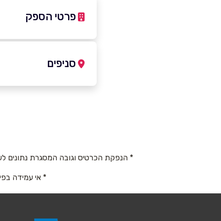
פרטי הספק
547820569
|
046060906
סניפים
בפייסבוק
באינסטגר
עפולה
יעקוב קינמון 2
שם מלא
*
טלפון
*
* הנפקת הכרטיס וגובה המסגרת נתונים לש
* אי עמידה בפי
נושא
*
אנא חזרו אלי בקשר ל...