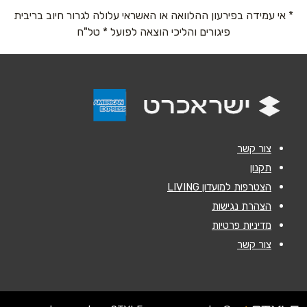
* אי עמידה בפירעון ההלוואה או האשראי עלולה לגרור חיוב בריבית
פיגורים והליכי הוצאה לפועל * טל"ח
נושא
*
אילת
אנא חזרו אלי בקשר ל...
שדרות חטיבת גולני 43
הודעה
*
אשדוד
צור קשר
האורגים 21
תקנון
הצטרפות למועדון LIVING
שליחה
הצהרת נגישות
אשקלון
מדיניות פרטיות
צור קשר
הפנינים 38
באר שבע