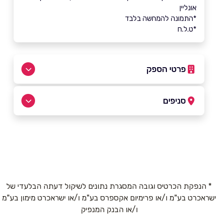
אונליין
*התמונה להמחשה בלבד
*ט.ל.ח
פרטי הספק
באתר
בוואטסאפ
סניפים
אור יהודה
שם מלא
*
המפעל 13
טלפון
*
אור עקיבא
* הנפקת הכרטיס וגובה המסגרת נתונים לשיקול דעתה הבלעדי של
ישראכרט בע"מ ו/או פרימיום אקספרס בע"מ ו/או ישראכרט מימון בע"מ
האילן 2
ו/או הבנק המנפיק
אימייל
*