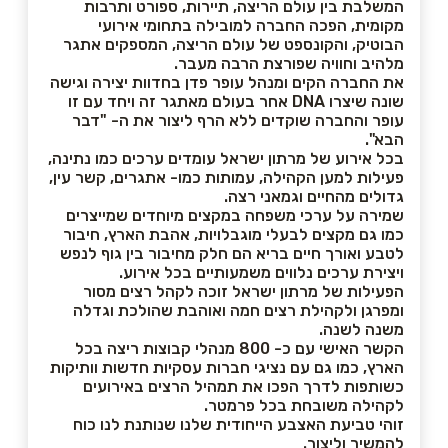
המשלבת בין עולם הריצה, תיירות, ספורט ותרבות
מקומית, הפכה החברה למובילה בתחומי אירועי
הבוטיק, והקונספט של עולם הריצה, המספקים אתגר
מלהיב וחוויה שפורצת הרבה מעבר.
את החברה הקים ומנהל עופר פדן בחדוות יצירה וגישה
שונה שיצרו DNA אחר בעולם מאתגר זה ויחד עם זו
עופר והחברה שוקדים ללא הרף ליצור את ה- "דבר
הבא".
בכל אירוע של מרתון ישראל עומדים ערכים כמו נתינה,
פעילות למען הקהילה, עמותות כמו- אתגרים, קשר עין,
גדולים מהחיים וגמאני רצה.
שמירה על ערכי משפחה במקצים מיוחדים שמייצרים
כמו גם מקצים לבעלי מוגבלויות, אהבת הארץ, חיבור
לטבע ואורך חיים בריא הם חלק מחיבור בין גוף לנפש
ויצירת ערכים נלווים משמעותיים בכל אירוע.
הפעילות של מרתון ישראל זוכה לקהל רצים מסור
ומפרגן ולקהילת רצים חמה ואוהבת שהולכת וגדלה
משנה לשנה.
הקשר האישי עם כ- 800 מנהלי קבוצות ריצה בכל
הארץ, כמו גם עם נציגי חברות עסקיות חדשות וותיקות
כשותפות לדרך הפכו את תמהיל הרצים באירועים
לקהילה משובחת בכל פרמטר.
זוהי טביעת האצבע הייחודית שלנו שנותנת לנו כוח
להמשיך וליצור.