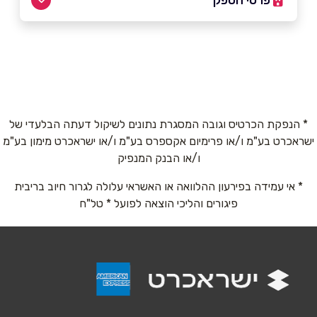
באתר
בפייסבוק
באינסטגרם
ביוטיוב
שם מלא
*
* הנפקת הכרטיס וגובה המסגרת נתונים לשיקול דעתה הבלעדי של
ישראכרט בע"מ ו/או פרימיום אקספרס בע"מ ו/או ישראכרט מימון בע"מ
ו/או הבנק המנפיק
טלפון
*
* אי עמידה בפירעון ההלוואה או האשראי עלולה לגרור חיוב בריבית
פיגורים והליכי הוצאה לפועל * טל"ח
אימייל
*
נושא
*
אנא חזרו אלי בקשר ל...
הודעה
*