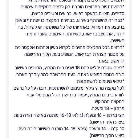
לתנאים המפורטים בתקנון זה ובטופס ההרשמה למרוץ.
*ההשתתפות במרוצים מותרת רק לרצים המקיימים אימונים
סדירים, מצויים במעקב רפואי, בריאים וכשירים לריצה.
*בבחירה להשתתף באירוע, בבחירת המקצה בו ישתתף ובאופן
בו יבצע את המרוץ, באחריותו של כל משתתף. יש לשקול, בין
היתר, את מצב בריאותו, כשירותו, האימונים שעבר ורמתו
האישית.
*הרצים בכל המקצים מחויבים לקרוא בעיון ולחתום אלקטרונית
על מסמך הצהרת הבריאות, המופיע בעת הליך ההרשמה
הראשוני באתר.
*רצים שטרם ימלאו להם 18 שנים ביום המרוץ, מחויבים באישור
הורה בנוסח המופיע באתר, בעת ההרשמה למרוץ דרך האתר.
*גילאי מינימום להשתתפות:
לכל מקצה מרוץ גילאי מינימום להשתתפות. חובה על כל נרשם
לוודא כי ביום המרוץ, יעמוד בדרישת הגיל המינימלי עבור
המקצה המבוקש:
מרתון – 18 ומעלה.
חצי מרתון – 16 ומעלה (גילאי 16-18 מותנה באישור הורה בעת
ביצוע הליך הרישום).
10 ק"מ – 14 ומעלה (גילאי 14-18 מותנה באישור הורה בעת
ביצוע הליך הרישום).