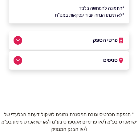
*התמונה להמחשה בלבד
*לא תינתן הנחה עבור עסקאות במט"ח
פרטי הספק
04-6211555
סניפים
אום אל-פחם
שם מלא
*
כביש ראשי
04-6211555
טלפון
*
* הנפקת הכרטיס וגובה המסגרת נתונים לשיקול דעתה הבלעדי של
ישראכרט בע"מ ו/או פרימיום אקספרס בע"מ ו/או ישראכרט מימון בע"מ
אימייל
*
ו/או הבנק המנפיק